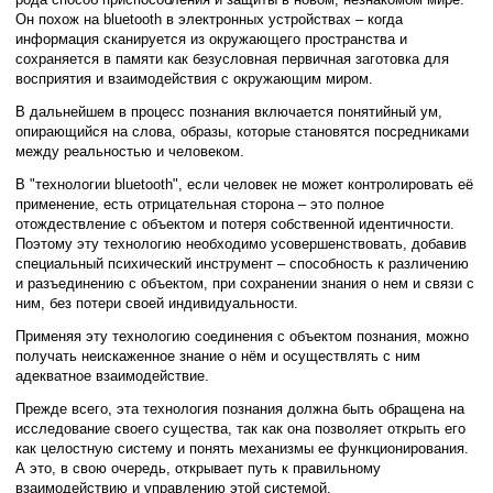
Он похож на bluetooth в электронных устройствах – когда
информация сканируется из окружающего пространства и
сохраняется в памяти как безусловная первичная заготовка для
восприятия и взаимодействия с окружающим миром.
В дальнейшем в процесс познания включается понятийный ум,
опирающийся на слова, образы, которые становятся посредниками
между реальностью и человеком.
В "технологии bluetooth", если человек не может контролировать её
применение, есть отрицательная сторона – это полное
отождествление с объектом и потеря собственной идентичности.
Поэтому эту технологию необходимо усовершенствовать, добавив
специальный психический инструмент – способность к различению
и разъединению с объектом, при сохранении знания о нем и связи с
ним, без потери своей индивидуальности.
Применяя эту технологию соединения с объектом познания, можно
получать неискаженное знание о нём и осуществлять с ним
адекватное взаимодействие.
Прежде всего, эта технология познания должна быть обращена на
исследование своего существа, так как она позволяет открыть его
как целостную систему и понять механизмы ее функционирования.
А это, в свою очередь, открывает путь к правильному
взаимодействию и управлению этой системой.