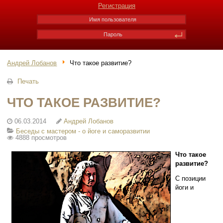
Регистрация
Андрей Лобанов
Что такое развитие?
Печать
ЧТО ТАКОЕ РАЗВИТИЕ?
06.03.2014
Андрей Лобанов
Беседы с мастером - о йоге и саморазвитии
4888 просмотров
Что такое
развитие?
С позиции
йоги и