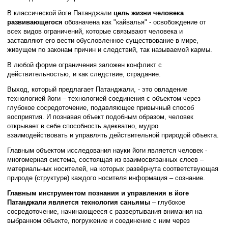
В классической йоге Патанджали
цель жизни человека
развивающегося
обозначена как "кайвалья" - освобождение от
всех видов ограничений, которые связывают человека и
заставляют его вести обусловленное существование в мире,
живущем по законам причин и следствий, так называемой кармы.
В любой форме ограничения заложен конфликт с
действительностью, и как следствие, страдание.
Выход, который предлагает Патанджали, - это овладение
технологией йоги – технологией соединения с объектом через
глубокое сосредоточение, подавляющее привычный способ
восприятия. И познавая объект подобным образом, человек
открывает в себе способность адекватно, мудро
взаимодействовать и управлять действительной природой объекта.
Главным объектом исследования науки йоги является человек -
многомерная система, состоящая из взаимосвязанных слоев –
материальных носителей, на которых развёрнута соответствующая
природе (структуре) каждого носителя информация – сознание.
Главным инструментом познания и управления в йоге
Патанджали является технология саньямы
– глубокое
сосредоточение, начинающееся с развертывания внимания на
выбранном объекте, погружение и соединение с ним через