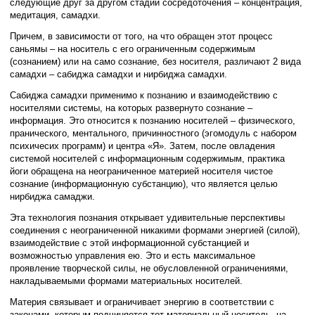
следующие друг за другом стадии сосредоточения – концентрация,
медитация, самадхи.
Причем, в зависимости от того, на что обращен этот процесс
саньямы – на носитель с его ограниченным содержимым
(сознанием) или на само сознание, без носителя, различают 2 вида
самадхи – сабиджа самадхи и нирбиджа самадхи.
Сабиджа самадхи применимо к познанию и взаимодействию с
носителями системы, на которых развернуто сознание –
информация. Это относится к познанию носителей – физического,
пранического, ментального, причинностного (эгомодуль с набором
психичесих программ) и центра «Я». Затем, после овладения
системой носителей с информационным содержимым, практика
йоги обращена на неограниченное материей носителя чистое
сознание (информационную субстанцию), что является целью
нирбиджа самаджи.
Эта технология познания открывает удивительные перспективы
соединения с неограниченной никакими формами энергией (силой),
взаимодействие с этой информационной субстанцией и
возможностью управления ею. Это и есть максимальное
проявление творческой силы, не обусловленной ограничениями,
накладываемыми формами материальных носителей.
Материя связывает и ограничивает энергию в соответствии с
законами, которым подчиняется тот материальный носитель, на