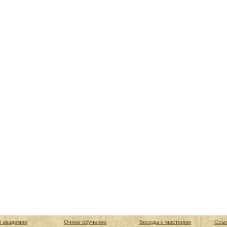
 академии
Очное обучение
Беседы с мастером
Ссы