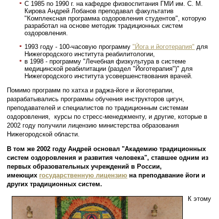
С 1985 по 1990 г. на кафедре физвоспитания ГМИ им. С. М.
Кирова Андрей Лобанов преподавал факультатив
"Комплексная программа оздоровления студентов", которую
разработал на основе методик традиционных систем
оздоровления.
1993 году - 100-часовую программу
"Йога и йоготерапия"
для
Нижегородского института реабилитологии,
в 1998 - программу "Лечебная физкультура в системе
медицинской реабилитации (раздел "Йоготерапия")" для
Нижегородского института усовершенствования врачей.
Помимо программ по хатха и раджа-йоге и йоготерапии,
разрабатывались программы обучения инструкторов цигун,
преподавателей и специалистов по традиционным системам
оздоровления, курсы по стресс-менеджменту, и другие, которые в
2002 году получили лицензию министерства образования
Нижегородской области.
В том же 2002 году Андрей основал "Академию традиционных
систем оздоровления и развития человека", ставшее одним из
первых образовательных учреждений в России,
имеющих
государственную лицензию
на преподавание йоги и
других традиционных систем.
К этому