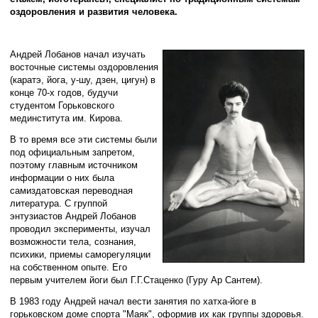
оздоровления и развития человека.
Андрей Лобанов начал изучать
восточные системы оздоровления
(каратэ, йога, у-шу, дзен, цигун) в
конце 70-х годов, будучи
студентом Горьковского
мединститута им. Кирова.
В то время все эти системы были
под официальным запретом,
поэтому главным источником
информации о них была
самиздатовская переводная
литература. С группой
энтузиастов Андрей Лобанов
проводил эксперименты, изучал
возможности тела, сознания,
психики, приемы саморегуляции
на собственном опыте. Его
первым учителем йоги был Г.Г.Стаценко (Гуру Ар Сантем).
В 1983 году Андрей начал вести занятия по хатха-йоге в
горьковском доме спорта "Маяк", оформив их как группы здоровья.