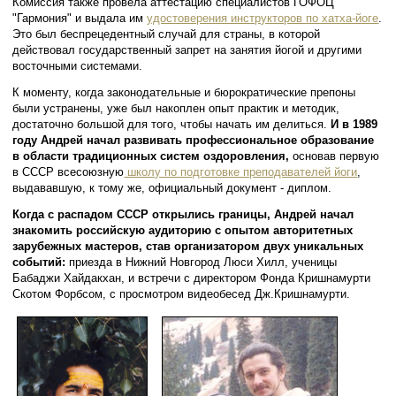
Комиссия также провела аттестацию специалистов ГОФОЦ
"Гармония" и выдала им
удостоверения инструкторов по хатха-йоге
.
Это был беспрецедентный случай для страны, в которой
действовал государственный запрет на занятия йогой и другими
восточными системами.
К моменту, когда законодательные и бюрократические препоны
были устранены, уже был накоплен опыт практик и методик,
достаточно большой для того, чтобы начать им делиться.
И в 1989
году Андрей начал развивать профессиональное образование
в области традиционных систем оздоровления,
основав первую
в СССР всесоюзную
школу по подготовке преподавателей йоги
,
выдававшую, к тому же, официальный документ - диплом.
Когда с распадом СССР открылись границы, Андрей начал
знакомить российскую аудиторию с опытом авторитетных
зарубежных мастеров, став организатором двух уникальных
событий:
приезда в Нижний Новгород Люси Хилл, ученицы
Бабаджи Хайдакхан, и встречи с директором Фонда Кришнамурти
Скотом Форбсом, с просмотром видеобесед Дж.Кришнамурти.