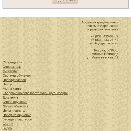
Академия традиционных
систем оздоровления
и развития человека
+7 (831) 433-01-82
+7 (831) 433-21-54
info@yogamaster.ru
Россия, 603005,
Нижний Новгород
ул. Алексеевская, 41
Об академии
Основатель
Лицензии
Система обучения
Преподаватели
Центр
Мы на карте
Сведения об образовательной организации
Документы
Очное обучение
Формы обучения
Цены и оплата
Набор на обучение
Беседы с мастером
Статьи
Видео