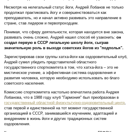
Несмотря на нелегальный статус йоги, Андрей Лобанов не только
продолжал практиковать йогу и совершенствоваться как
преподаватель, но и начал активно развивать это направление в
стране, став лидером и первопроходцем.
Понимая, что сферу деятельности, которая находится вне закона,
развивать очень сложно, Андрей нашел способ её узаконить:
он
создал первую в СССР легальную школу йоги, сыграв
значительную роль в выходе советских йогов из "подполья".
Зарегистрировав свои группы хатха-йоги как оздоровительный клуб,
Андрей сумел убедить представителей областного
государственного спорткомитета в том, что хатха-йога – это не
мистическое учение, а эффективная система оздоровления и
развития человека, которую необходимо использовать во благо
советского населения.
Комиссию спорткомитета настолько впечатлила работа Андрея
Лобанова, что в 1988 году клуб "Гармония" был преобразован в
государственный областной физкультурно-оздоровительный центр
,
став первой и единственной на тот момент государственной
организацией в СССР, занимавшейся изучением, адаптацией и
внедрением в жизнь йоги и других традиционных систем
оздоровления.