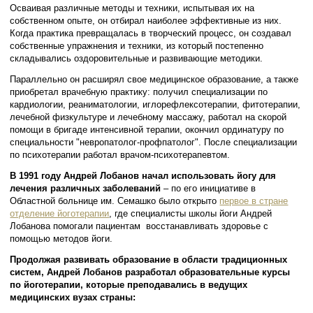
Осваивая различные методы и техники, испытывая их на
собственном опыте, он отбирал наиболее эффективные из них.
Когда практика превращалась в творческий процесс, он создавал
собственные упражнения и техники, из который постепенно
складывались оздоровительные и развивающие методики.
Параллельно он расширял свое медицинское образование, а также
приобретал врачебную практику: получил специализации по
кардиологии, реаниматологии, иглорефлексотерапии, фитотерапии,
лечебной физкультуре и лечебному массажу, работал на скорой
помощи в бригаде интенсивной терапии, окончил ординатуру по
специальности "невропатолог-профпатолог". После специализации
по психотерапии работал врачом-психотерапевтом.
В 1991 году Андрей Лобанов начал использовать йогу для
лечения различных заболеваний
– по его инициативе в
Областной больнице им. Семашко было открыто
первое в стране
отделение йоготерапии
, где специалисты школы йоги Андрей
Лобанова помогали пациентам восстанавливать здоровье с
помощью методов йоги.
Продолжая развивать образование в области традиционных
систем, Андрей Лобанов разработал образовательные курсы
по йоготерапии, которые преподавались в ведущих
медицинских вузах страны: