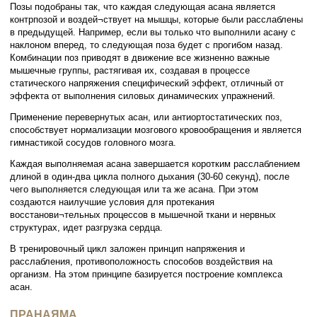
Позы подобраны так, что каждая следующая асана является
контрпозой и воздей¬ствует на мышцы, которые были расслаблены
в предыдущей. Например, если вы только что выполнили асану с
наклоном вперед, то следующая поза будет с прогибом назад.
Комбинации поз приводят в движение все жизненно важные
мышечные группы, растягивая их, создавая в процессе
статического напряжения специфический эффект, отличный от
эффекта от выполнения силовых динамических упражнений.
Применение перевернутых асан, или антиортостатических поз,
способствует нормализации мозгового кровообращения и является
гимнастикой сосудов головного мозга.
Каждая выполняемая асана завершается коротким расслаблением
длиной в один-два цикла полного дыхания (30-60 секунд), после
чего выполняется следующая или та же асана. При этом
создаются наилучшие условия для протекания
восстанови¬тельных процессов в мышечной ткани и нервных
структурах, идет разгрузка сердца.
В тренировочный цикл заложен принцип напряжения и
расслабления, противоположность способов воздействия на
организм. На этом принципе базируется построение комплекса
асан.
ПРАНАЯМА