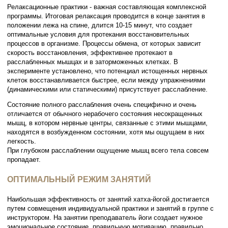
Релаксационные практики - важная составляющая комплексной
программы. Итоговая релаксация проводится в конце занятия в
положении лежа на спине, длится 10-15 минут, что создает
оптимальные условия для протекания восстановительных
процессов в организме. Процессы обмена, от которых зависит
скорость восстановления, эффективнее протекают в
расслабленных мышцах и в заторможенных клетках. В
эксперименте установлено, что потенциал истощенных нервных
клеток восстанавливается быстрее, если между упражнениями
(динамическими или статическими) присутствует расслабление.
Состояние полного расслабления очень специфично и очень
отличается от обычного нерабочего состояния несокращенных
мышц, в котором нервные центры, связанные с этими мышцами,
находятся в возбужденном состоянии, хотя мы ощущаем в них
легкость.
При глубоком расслаблении ощущение мышц всего тела совсем
пропадает.
ОПТИМАЛЬНЫЙ РЕЖИМ ЗАНЯТИЙ
Наибольшая эффективность от занятий хатха-йогой достигается
путем совмещения индивидуальной практики и занятий в группе с
инструктором. На занятии преподаватель йоги создает нужное
эмоциональное состояние, правильную мотивацию, правильно