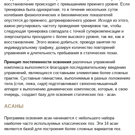
восстановление происходит с превышением прежнего уровня. Если
тренировка была однократная, то в течение нескольких суток
колебания физиологических и биохимических показателей
опустятся до прежнего, дотренировочного уровня. Исходя из этого,
важно регулировать частоту проведения тренировок так, чтобы
следующая тренировка совпадала с точкой суперкомпенсации и
энергозатраты проходили с более высокого уровня, так же, как и
восстановление. Этого можно добиться, проводя занятия по
индивидуальному графику, дозируя количество повторений
упражнения и длительность пребывания в статических позах.
Принцип постепенности освоения
различных упражнений
комплекса выполняется благодаря последовательному введению
упражнений, являющихся составными элементами более сложных
практик. Суставные гимнастики, выполняемые в разных положениях
тела (стоя, лежа, сидя) подготавливают связочно-мышечный
аппарат к выполнению динамических комплексов, которые, в свою
очередь, создают базу для освоения статических поз - асан.
АСАНЫ
Программа освоения асан начинается с небольшого набора
наиболее часто используемых классических поз. Эти 14 асан
являются базой для построения более сложных вариантов поз.