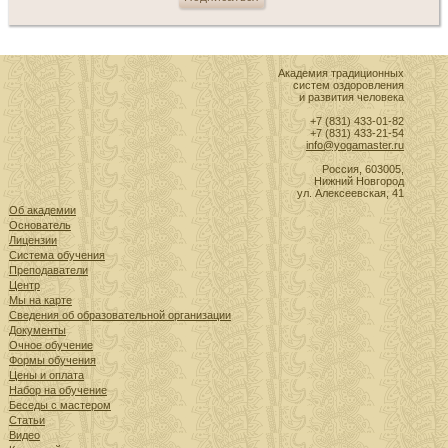
Академия традиционных
систем оздоровления
и развития человека
+7 (831) 433-01-82
+7 (831) 433-21-54
info@yogamaster.ru
Россия, 603005,
Нижний Новгород
ул. Алексеевская, 41
Об академии
Основатель
Лицензии
Система обучения
Преподаватели
Центр
Мы на карте
Сведения об образовательной организации
Документы
Очное обучение
Формы обучения
Цены и оплата
Набор на обучение
Беседы с мастером
Статьи
Видео