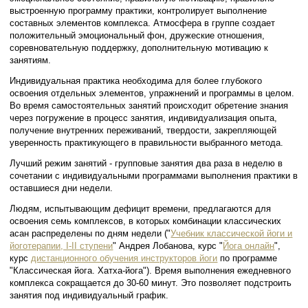
выстроенную программу практики, контролирует выполнение
составных элементов комплекса. Атмосфера в группе создает
положительный эмоциональный фон, дружеские отношения,
соревновательную поддержку, дополнительную мотивацию к
занятиям.
Индивидуальная практика необходима для более глубокого
освоения отдельных элементов, упражнений и программы в целом.
Во время самостоятельных занятий происходит обретение знания
через погружение в процесс занятия, индивидуализация опыта,
получение внутренних переживаний, твердости, закрепляющей
уверенность практикующего в правильности выбранного метода.
Лучший режим занятий - групповые занятия два раза в неделю в
сочетании с индивидуальными программами выполнения практики в
оставшиеся дни недели.
Людям, испытывающим дефицит времени, предлагаются для
освоения семь комплексов, в которых комбинации классических
асан распределены по дням недели ("
Учебник классической йоги и
йоготерапии, I-II ступени
" Андрея Лобанова, курс "
Йога онлайн
",
курс
дистанционного обучения инструкторов йоги
по программе
"Классическая йога. Хатха-йога"). Время выполнения ежедневного
комплекса сокращается до 30-60 минут. Это позволяет подстроить
занятия под индивидуальный график.