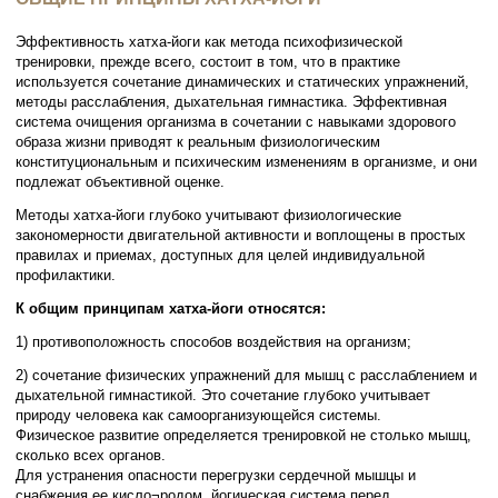
Эффективность хатха-йоги как метода психофизической
тренировки, прежде всего, состоит в том, что в практике
используется сочетание динамических и статических упражнений,
методы расслабления, дыхательная гимнастика. Эффективная
система очищения организма в сочетании с навыками здорового
образа жизни приводят к реальным физиологическим
конституциональным и психическим изменениям в организме, и они
подлежат объективной оценке.
Методы хатха-йоги глубоко учитывают физиологические
закономерности двигательной активности и воплощены в простых
правилах и приемах, доступных для целей индивидуальной
профилактики.
К общим принципам хатха-йоги относятся:
1) противоположность способов воздействия на организм;
2) сочетание физических упражнений для мышц с расслаблением и
дыхательной гимнастикой. Это сочетание глубоко учитывает
природу человека как самоорганизующейся системы.
Физическое развитие определяется тренировкой не столько мышц,
сколько всех органов.
Для устранения опасности перегрузки сердечной мышцы и
снабжения ее кисло¬родом, йогическая система перед