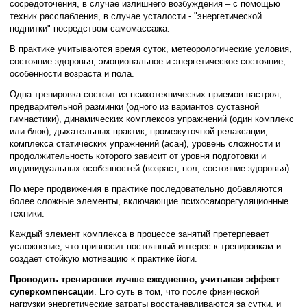
сосредоточения, в случае излишнего возбуждения – с помощью
техник расслабления, в случае усталости - "энергетической
подпитки" посредством самомассажа.
В практике учитываются время суток, метеорологические условия,
состояние здоровья, эмоциональное и энергетическое состояние,
особенности возраста и пола.
Одна тренировка состоит из психотехнических приемов настроя,
предварительной разминки (одного из вариантов суставной
гимнастики), динамических комплексов упражнений (один комплекс
или блок), дыхательных практик, промежуточной релаксации,
комплекса статических упражнений (асан), уровень сложности и
продолжительность которого зависит от уровня подготовки и
индивидуальных особенностей (возраст, пол, состояние здоровья).
По мере продвижения в практике последовательно добавляются
более сложные элементы, включающие психосаморегуляционные
техники.
Каждый элемент комплекса в процессе занятий претерпевает
усложнение, что привносит постоянный интерес к тренировкам и
создает стойкую мотивацию к практике йоги.
Проводить тренировки лучше ежедневно, учитывая эффект
суперкомпенсации
. Его суть в том, что после физической
нагрузки энергетические затраты восстанавливаются за сутки, и