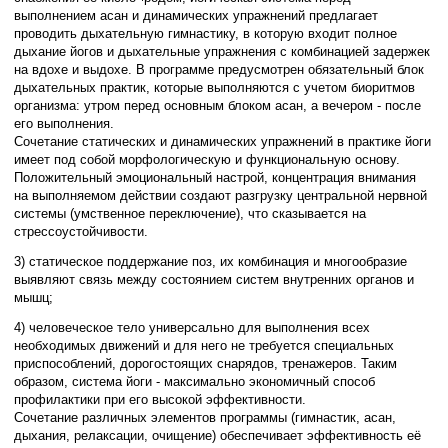
выполнением асан и динамических упражнений предлагает
проводить дыхательную гимнастику, в которую входит полное
дыхание йогов и дыхательные упражнения с комбинацией задержек
на вдохе и выдохе. В программе предусмотрен обязательный блок
дыхательных практик, которые выполняются с учетом биоритмов
организма: утром перед основным блоком асан, а вечером - после
его выполнения.
Сочетание статических и динамических упражнений в практике йоги
имеет под собой морфологическую и функциональную основу.
Положительный эмоциональный настрой, концентрация внимания
на выполняемом действии создают разгрузку центральной нервной
системы (умственное переключение), что сказывается на
стрессоустойчивости.
3) статическое поддержание поз, их комбинация и многообразие
выявляют связь между состоянием систем внутренних органов и
мышц;
4) человеческое тело универсально для выполнения всех
необходимых движений и для него не требуется специальных
приспособлений, дорогостоящих снарядов, тренажеров. Таким
образом, система йоги - максимально экономичный способ
профилактики при его высокой эффективности.
Сочетание различных элементов программы (гимнастик, асан,
дыхания, релаксации, очищение) обеспечивает эффективность её