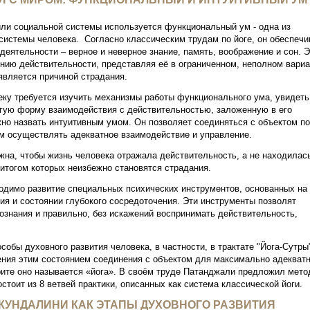
 или социальной системы используется функциональный ум - одна из
истемы человека. Согласно классическим трудам по йоге, он обеспечи
еятельности – верное и неверное знание, память, воображение и сон. Э
нию действительности, представляя её в ограниченном, неполном вариа
является причиной страдания.
еку требуется изучить механизмы работы функционального ума, увидеть
ругую форму взаимодействия с действительностью, заложенную в его
жно назвать интуитивным умом. Он позволяет соединяться с объектом п
им осуществлять адекватное взаимодействие и управление.
жна, чтобы жизнь человека отражала действительность, а не находилас
итогом которых неизбежно становятся страдания.
одимо развитие специальных психических инструментов, основанных на
я и состоянии глубокого сосредоточения. Эти инструменты позволят
ознания и правильно, без искажений воспринимать действительность,
собы духовного развития человека, в частности, в трактате "Йога-Сутры
ния этим состоянием соединения с объектом для максимально адекватн
крите оно называется «йога». В своём труде Патанджали предложил мето
стоит из 8 ветвей практики, описанных как система классической йоги.
КУНДАЛИНИ КАК ЭТАПЫ ДУХОВНОГО РАЗВИТИЯ