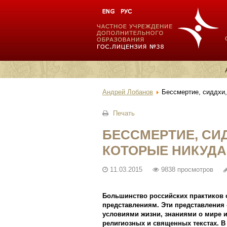
Андрей Лобанов
Бессмертие, сиддхи,
Печать
БЕССМЕРТИЕ, СИД
КОТОРЫЕ НИКУДА
11.03.2015
9838 просмотров
Большинство российских практиков 
представлениям. Эти представления 
условиями жизни, знаниями о мире и
религиозных и священных текстах. В 