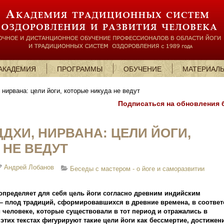
АКАДЕМИЯ
ПРОГРАММЫ
ОБУЧЕНИЕ
МАТЕРИАЛ
 нирвана: цели йоги, которые никуда не ведут
Подписаться на обновления 
ДХИ, НИРВАНА: ЦЕЛИ ЙОГИ,
 НЕ ВЕДУТ
Андрей Лобанов
Беседы с мастером - о йоге и саморазвитии
определяет для себя цель йоги согласно древним индийским
– плод традиций, сформировавшихся в древние времена, в соответ
 человеке, которые существовали в тот период и отражались в
этих текстах фигурируют такие цели йоги как бессмертие, достижени