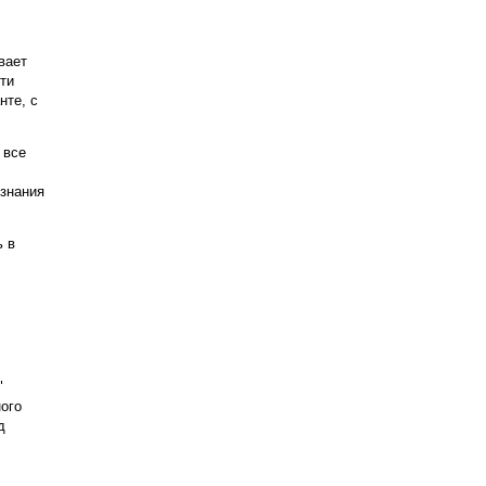
вает
ти
нте, с
 все
ознания
ь в
"
ого
д