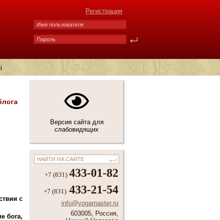
Регистрация
Ы
блога
Версия сайта для
слабовидящих
433-01-82
+7 (831)
433-21-54
+7 (831)
ствии с
info@yogamaster.ru
603005, Россия,
е бога,