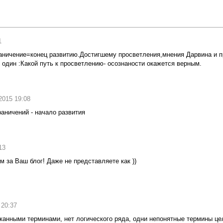
1
аничение=конец развитию.Достигшему просветления,мнения Дарвина и п
один :Какой путь к просветлению- осознаности окажется верным.
2015 19:08
раничений - начало развития
13
м за Ваш блог! Даже не представляете как ))
 20:37
тыканными терминами, нет логического ряда, одни непонятные термины це