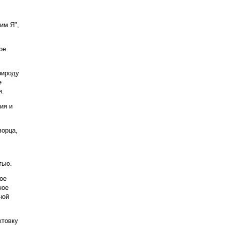
им Я",
ре
рироду
е
я.
ия и
ворца,
стью.
ое
ное
ной
ктовку