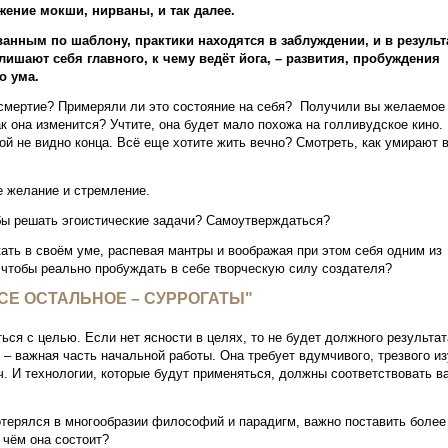
жение мокши, нирваны, и так далее.
нным по шаблону, практики находятся в заблуждении, и в результ
ишают себя главного, к чему ведёт йога, – развития, пробуждения
го ума.
смертие? Примеряли ли это состояние на себя? Получили вы желаемое 
к она изменится? Учтите, она будет мало похожа на голливудское кино.
й не видно конца. Всё еще хотите жить вечно? Смотреть, как умирают 
е желание и стремление.
бы решать эгоистические задачи? Самоутверждаться?
ать в своём уме, распевая мантры и воображая при этом себя одним из
 чтобы реально пробуждать в себе творческую силу создателя?
ВСЕ ОСТАЛЬНОЕ – СУРРОГАТЫ"
ься с целью. Если нет ясности в целях, то не будет должного результат
 – важная часть начальной работы. Она требует вдумчивого, трезвого и
ч. И технологии, которые будут применяться, должны соответствовать 
отерялся в многообразии философий и парадигм, важно поставить более
 чём она состоит?