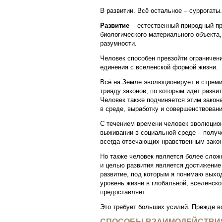
В развитии. Всё остальное – суррогаты.
Развитие
- естественный природный пр
биологического материального объекта
разумности.
Человек способен превзойти ограничени
единения с вселенской формой жизни.
Всё на Земле эволюционирует и стреми
триаду законов, по которым идёт разви
Человек также подчиняется этим закона
в среде, выработку и совершенствован
С течением времени человек эволюцион
выживании в социальной среде – получ
всегда отвечающих нравственным зако
Но также человек является более слож
и целью развития является достижение
развитие, под которым я понимаю выхо
уровень жизни в глобальной, вселенско
предоставляет.
Это требует больших усилий. Прежде в
СПОСОБЫ ВЗАИМОДЕЙСТВИЯ