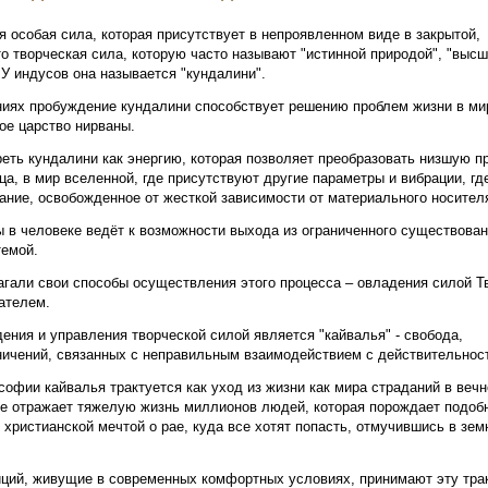
я особая сила, которая присутствует в непроявленном виде в закрытой,
о творческая сила, которую часто называют "истинной природой", "высш
 У индусов она называется "кундалини".
ниях пробуждение кундалини способствует решению проблем жизни в ми
ое царство нирваны.
еть кундалини как энергию, которая позволяет преобразовать низшую п
ца, в мир вселенной, где присутствуют другие параметры и вибрации, гд
ание, освобожденное от жесткой зависимости от материального носител
 в человеке ведёт к возможности выхода из ограниченного существован
темой.
гали свои способы осуществления этого процесса – овладения силой Т
ателем.
ния и управления творческой силой является "кайвалья" - свобода,
ничений, связанных с неправильным взаимодействием с действительно
офии кайвалья трактуется как уход из жизни как мира страданий в вечн
ие отражает тяжелую жизнь миллионов людей, которая порождает подоб
 христианской мечтой о рае, куда все хотят попасть, отмучившись в зем
ций, живущие в современных комфортных условиях, принимают эту тра