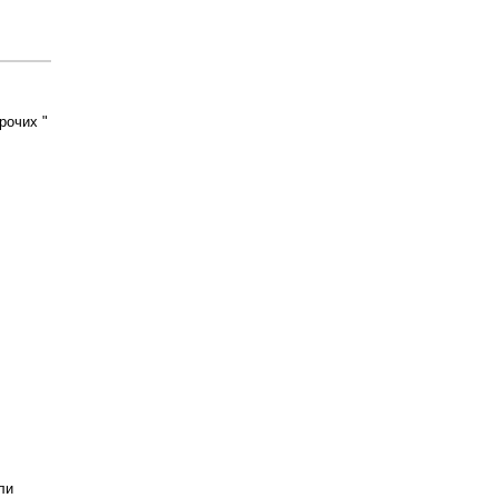
рочих "
ли