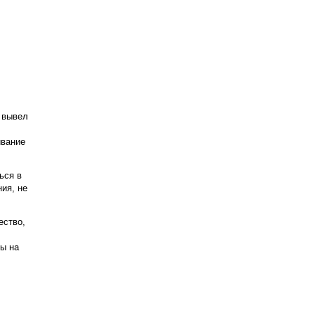
 вывел
ивание
ься в
ия, не
ество,
мы на