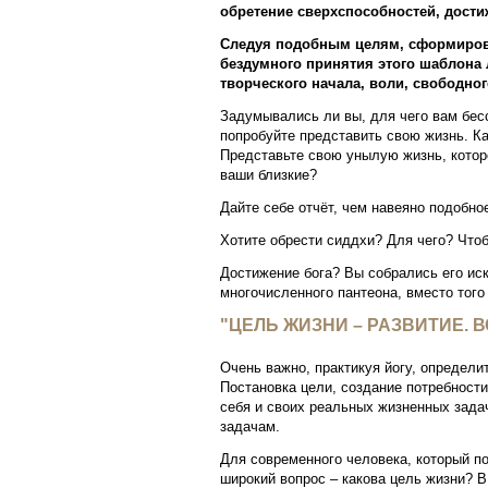
обретение сверхспособностей, дости
Следуя подобным целям, сформирова
бездумного принятия этого шаблона л
творческого начала, воли, свободно
Задумывались ли вы, для чего вам бес
попробуйте представить свою жизнь. Ка
Представьте свою унылую жизнь, которо
ваши близкие?
Дайте себе отчёт, чем навеяно подобно
Хотите обрести сиддхи? Для чего? Что
Достижение бога? Вы собрались его иск
многочисленного пантеона, вместо того
"ЦЕЛЬ ЖИЗНИ – РАЗВИТИЕ. 
Очень важно, практикуя йогу, определит
Постановка цели, создание потребности
себя и своих реальных жизненных зада
задачам.
Для современного человека, который п
широкий вопрос – какова цель жизни? В