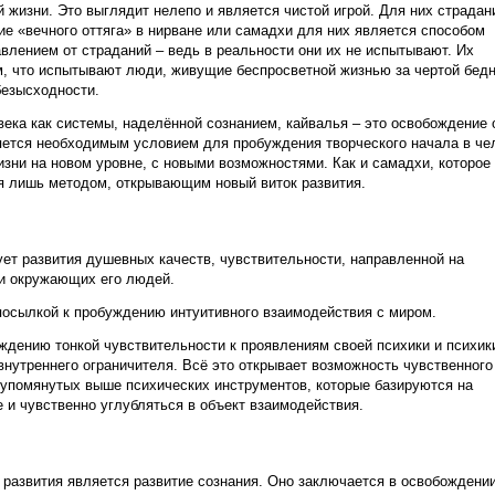
й жизни. Это выглядит нелепо и является чистой игрой. Для них страдани
ие «вечного оттяга» в нирване или самадхи для них является способом
влением от страданий – ведь в реальности они их не испытывают. Их
ем, что испытывают люди, живущие беспросветной жизнью за чертой бедн
безысходности.
ека как системы, наделённой сознанием, кайвалья – это освобождение 
яется необходимым условием для пробуждения творческого начала в че
изни на новом уровне, с новыми возможностями. Как и самадхи, которое
ся лишь методом, открывающим новый виток развития.
ует развития душевных качеств, чувствительности, направленной на
 и окружающих его людей.
посылкой к пробуждению интуитивного взаимодействия с миром.
ждению тонкой чувствительности к проявлениям своей психики и психик
внутреннего ограничителя. Всё это открывает возможность чувственного
 упомянутых выше психических инструментов, которые базируются на
 и чувственно углубляться в объект взаимодействия.
развития является развитие сознания. Оно заключается в освобождени