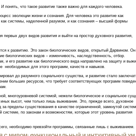
 И понять, что такое развитие также важно для каждого человека.
оцесс эволюции жизни и сознания. Для человека это развитие как
, как системы, наделенной разумом, и как сознания – высшей формы
я первых двух видов развития и выйти на простор духовного развития,
тся к развитию. Это закон биологических видов, открытый Дарвином. Он
тие биологических видов – изменчивость, наследственность, отбор.
м, и его развитие как биологического вида направлено на защиту и выж
ие необходимых для этого программ, качеств и навыков.
ировал до разумного социального существа, и развитие стало заключат
ении больших ресурсов, что требует соответствующих программ поведен
нам.
ной, многоуровневой системой, нежели биологическое и социальное сущ
 иных высот, чем только лишь выживание. Это, прежде всего, духовное
д за пределы существования в качестве ограниченной, замкнутой систе
й системе, по законам и возможностям, которые этот уровень развития
сего, необходимо превзойти программы, связанные лишь с выживанием.
 С МИРОМ: ФУНКЦИОНАЛЬНЫЙ И ИНТУИТИВНЫЙ УМ