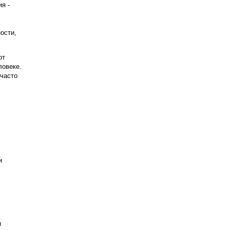
я -
ости,
от
ловеке.
 часто
и
и