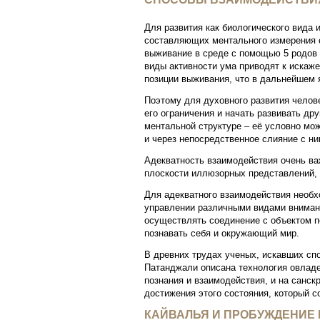
Для развития как биологического вида
составляющих ментального измерения с
выживание в среде с помощью 5 родов д
виды активности ума приводят к искаже
позиции выживания, что в дальнейшем 
Поэтому для духовного развития челов
его ограничения и начать развивать д
ментальной структуре – её условно мо
и через непосредственное слияние с н
Адекватность взаимодействия очень ва
плоскости иллюзорных представлений, 
Для адекватного взаимодействия необх
управлении различными видами внимани
осуществлять соединение с объектом п
познавать себя и окружающий мир.
В древних трудах ученых, искавших спо
Патанджали описана технология овладе
познания и взаимодействия, и на санс
достижения этого состояния, который со
КАЙВАЛЬЯ И ПРОБУЖДЕНИЕ 