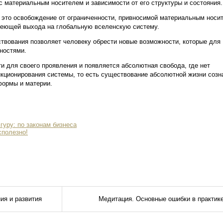
 с материальным носителем и зависимости от его структуры и состояния.
 это освобождение от ограниченности, привносимой материальным носи
имеющей выхода на глобальную вселенскую систему.
твования позволяет человеку обрести новые возможности, которые для
ностями.
и для своего проявления и появляется абсолютная свобода, где нет
нкционирования системы, то есть существование абсолютной жизни созн
формы и материи.
гуру: по законам бизнеса
сполезно!
ия и развития
Медитация. Основные ошибки в практике