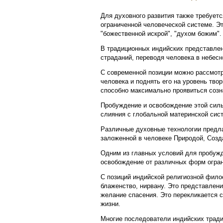
Для духовного развития также требуетс
ограниченной человеческой системе. Эт
"божественной искрой", "духом божим".
В традиционных индийских представле
страданий, переводя человека в небесн
С современной позиции можно рассмотр
человека и поднять его на уровень твор
способно максимально проявиться созн
Пробуждение и освобождение этой силы
слияния с глобальной материнской сис
Различные духовные технологии предла
заложенной в человеке Природой, Созд
Одним из главных условий для пробужде
освобождение от различных форм огра
С позиций индийской религиозной филос
блаженство, нирвану. Это представлен
желание спасения. Это перекликается с
жизни.
Многие последователи индийских тради